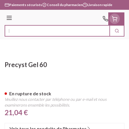
Aller au contenu
Paiements sécurisés
Conseil du pharmacien
Livraison rapide
Menu
Cherc
Rechercher
Precyst Gel 60
Precyst Gel 60
En rupture de stock
Veuillez nous contacter par téléphone ou par e-mail et nous
examinerons ensemble les possibilités.
21,04 €
Voir tous les produits de Pharmatec