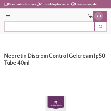
Aller au contenu
Paiements sécurisés
Conseil du pharmacien
Livraison rapide
Menu
Cherc
Rechercher
Neoretin Discrom Control Gelcream Ip50
Tube 40ml