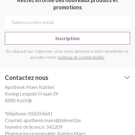
Restez informé des nouveaux produits et
promotions
Adresse mail
Inscription
En cliquant sur s'abonner, vous vous abonnez à notre newsletter et
acceptez notre
politique de confidentialité
.
Contactez nous
Apotheek Maes Katrien
Koning Leopold III-laan 39
8500
Kortrijk
Téléphone:
056354641
Courriel:
apotheek.maes@
telenet.be
Numéro de licence:
342209
Pharmacien responsable:
Katrien Maes