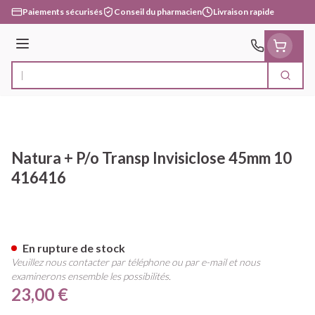
Aller au contenu
Paiements sécurisés
Conseil du pharmacien
Livraison rapide
Menu
Cherc
Rechercher
Natura + P/o Transp Invisiclose 45mm 10
416416
Natura + P/o Transp Invisicl
En rupture de stock
Veuillez nous contacter par téléphone ou par e-mail et nous
examinerons ensemble les possibilités.
23,00 €