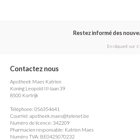
Pieds secs, callo
Crème, gel et sp
crevasses
Oxygène
Ampoules
Callosités
Système respir
Restez informé des nouve
Cors
En cliquant sur s
Afficher plus
Muscles et arti
Aiguilles et se
Contactez nous
Seringues
Spécifiquement
Apotheek Maes Katrien
Infections
hommes
Solution injectab
Koning Leopold III-laan 39
8500
Kortrijk
Soins du corps
Aiguilles
Déodorants
Aiguilles stylo
Téléphone:
056354641
Poux
Courriel:
apotheek.maes@
telenet.be
Soins du visage
Afficher plus
Numéro de licence:
342209
Pharmacien responsable:
Katrien Maes
Diagnostiques
Numéro TVA:
BE0425070232