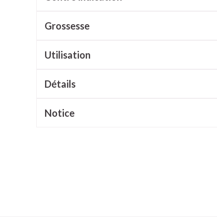
cessoires
Masques chirurgique
Grossesse
e
Compléments
Répulsifs a
Utilisation
nutritionnels
ntation
Détails
eau irritée
Notice
Autobronzants
Rasage