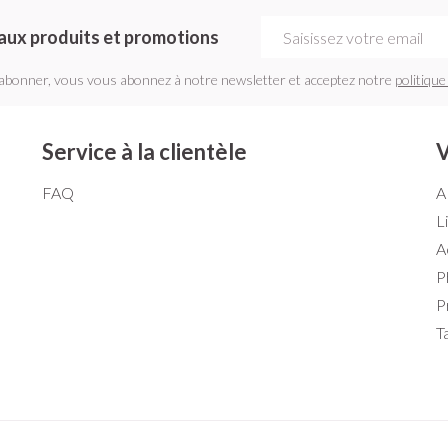
Adresse mail
aux produits et promotions
'abonner, vous vous abonnez à notre newsletter et acceptez notre
politique
Service à la clientèle
V
FAQ
A
L
A
P
P
T