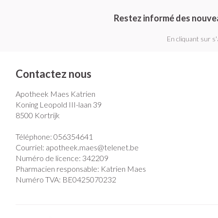
Restez informé des nouve
En cliquant sur s
Contactez nous
Apotheek Maes Katrien
Koning Leopold III-laan 39
8500
Kortrijk
Téléphone:
056354641
Courriel:
apotheek.maes@
telenet.be
Numéro de licence:
342209
Pharmacien responsable:
Katrien Maes
Numéro TVA:
BE0425070232