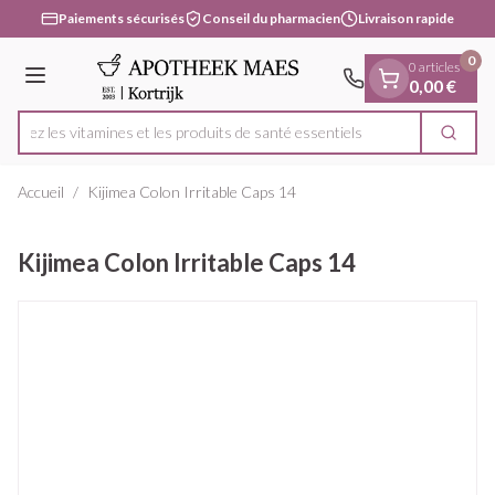
Diapositive 1 de 1
Aller au contenu
Paiements sécurisés
Conseil du pharmacien
Livraison rapide
0
0 articles
Menu
0,00 €
uvrez les vitamines et les produits de santé essentiels
Cherc
Rechercher
Accueil
/
Kijimea Colon Irritable Caps 14
Kijimea Colon Irritable Caps 14