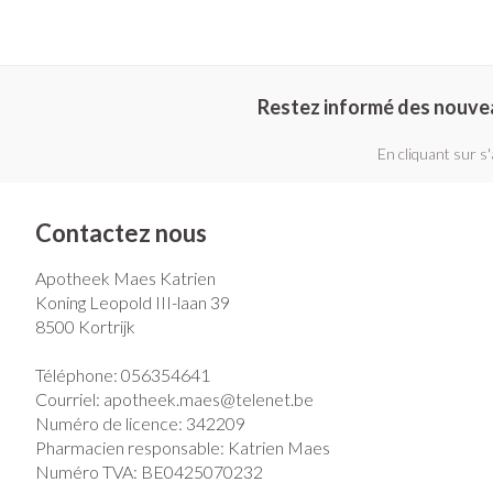
Restez informé des nouve
En cliquant sur s
Contactez nous
Apotheek Maes Katrien
Koning Leopold III-laan 39
8500
Kortrijk
Téléphone:
056354641
Courriel:
apotheek.maes@
telenet.be
Numéro de licence:
342209
Pharmacien responsable:
Katrien Maes
Numéro TVA:
BE0425070232