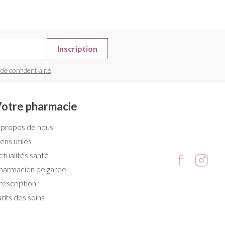
Inscription
 de confidentialité
.
otre pharmacie
 propos de nous
iens utiles
ctualités santé
harmacien de garde
rescription
arifs des soins