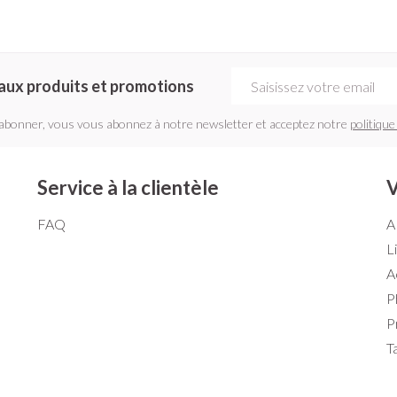
Adresse mail
aux produits et promotions
'abonner, vous vous abonnez à notre newsletter et acceptez notre
politique
Service à la clientèle
V
FAQ
A
L
A
P
P
T