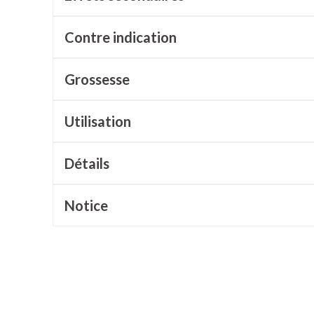
cessoires
Masques chirurgique
Contre indication
e
Compléments
Répulsifs a
Grossesse
nutritionnels
ntation
Utilisation
eau irritée
Détails
Notice
Autobronzants
Rasage