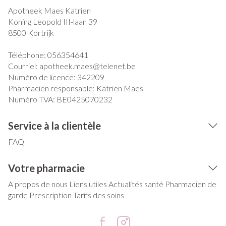
Apotheek Maes Katrien
Koning Leopold III-laan 39
8500
Kortrijk
Téléphone:
056354641
Courriel:
apotheek.maes@
telenet.be
Numéro de licence:
342209
Pharmacien responsable:
Katrien Maes
Numéro TVA:
BE0425070232
Service à la clientèle
FAQ
Votre pharmacie
A propos de nous
Liens utiles
Actualités santé
Pharmacien de
garde
Prescription
Tarifs des soins