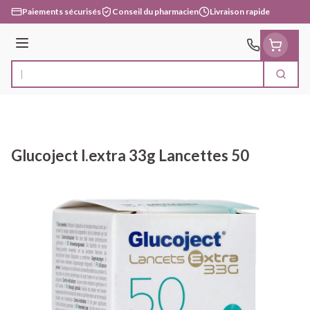
Aller au contenu
Paiements sécurisés
Conseil du pharmacien
Livraison rapide
Menu
Cherc
Rechercher
Glucoject l.extra 33g Lancettes 50