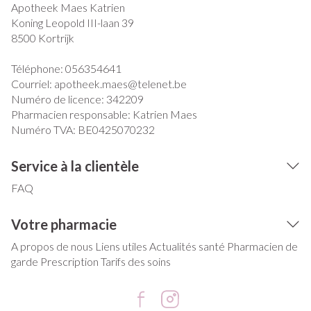
Apotheek Maes Katrien
Koning Leopold III-laan 39
8500
Kortrijk
Téléphone:
056354641
Courriel:
apotheek.maes@
telenet.be
Numéro de licence:
342209
Pharmacien responsable:
Katrien Maes
Numéro TVA:
BE0425070232
Service à la clientèle
FAQ
Votre pharmacie
A propos de nous
Liens utiles
Actualités santé
Pharmacien de
garde
Prescription
Tarifs des soins