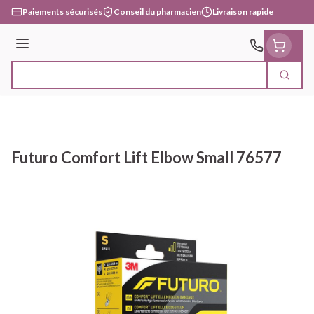
Aller au contenu
Paiements sécurisés
Conseil du pharmacien
Livraison rapide
Menu
Cherc
Rechercher
Futuro Comfort Lift Elbow Small 76577