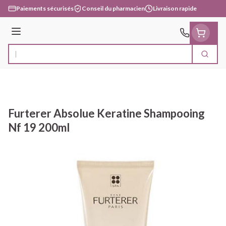
Aller au contenu
Paiements sécurisés
Conseil du pharmacien
Livraison rapide
Menu
Cherc
Rechercher
Furterer Absolue Keratine Shampooing
Nf 19 200ml