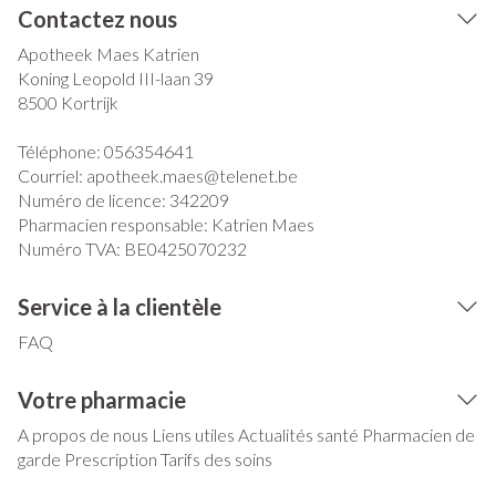
Contactez nous
Apotheek Maes Katrien
Koning Leopold III-laan 39
8500
Kortrijk
Téléphone:
056354641
Courriel:
apotheek.maes@
telenet.be
Numéro de licence:
342209
Pharmacien responsable:
Katrien Maes
Numéro TVA:
BE0425070232
Service à la clientèle
FAQ
Votre pharmacie
A propos de nous
Liens utiles
Actualités santé
Pharmacien de
garde
Prescription
Tarifs des soins