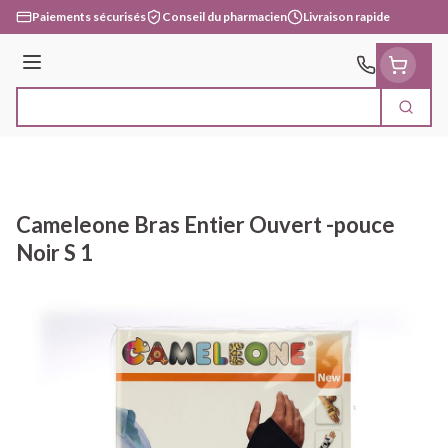
Aller au contenu
Paiements sécurisés
Conseil du pharmacien
Livraison rapide
Menu
Cherc
Rechercher
Cameleone Bras Entier Ouvert -pouce
Noir S 1