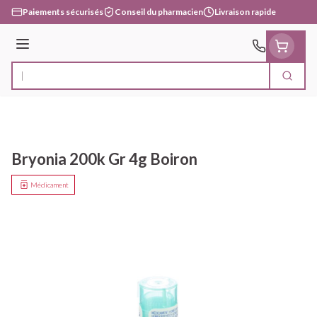
Aller au contenu
Paiements sécurisés
Conseil du pharmacien
Livraison rapide
Menu
Cherc
Rechercher
Bryonia 200k Gr 4g Boiron
Médicament