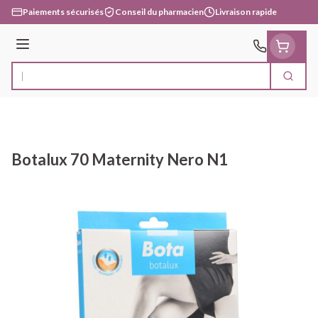
Aller au contenu
Paiements sécurisés
Conseil du pharmacien
Livraison rapide
Menu
Cherc
Rechercher
Botalux 70 Maternity Nero N1