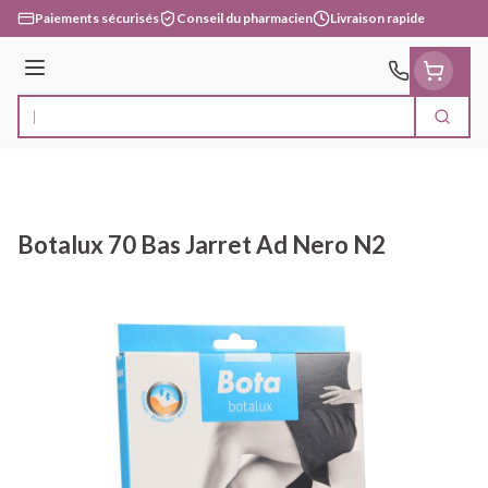
Aller au contenu
Paiements sécurisés
Conseil du pharmacien
Livraison rapide
Menu
Cherc
Rechercher
Botalux 70 Bas Jarret Ad Nero N2