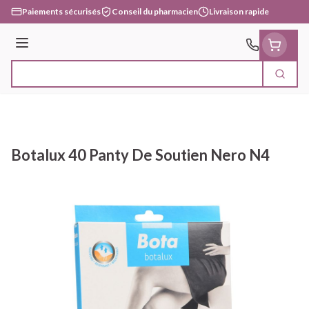
Aller au contenu
Paiements sécurisés
Conseil du pharmacien
Livraison rapide
Menu
Cherc
Rechercher
Botalux 40 Panty De Soutien Nero N4