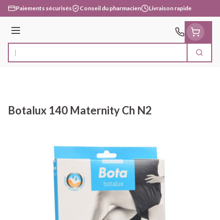
Aller au contenu
Paiements sécurisés
Conseil du pharmacien
Livraison rapide
Menu
Cherc
Rechercher
Botalux 140 Maternity Ch N2