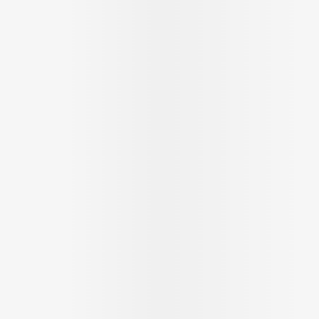
cessoires
Masques chirurgique
e
Compléments
Répulsifs a
nutritionnels
ntation
eau irritée
Autobronzants
Rasage