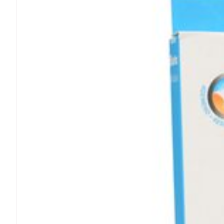
Diagnostiques
Piluliers et ac
Cheveux
Soins du visag
Taches de pigme
Peau sensible - p
Peau mixte
Peau terne
Afficher plus
Ronflement