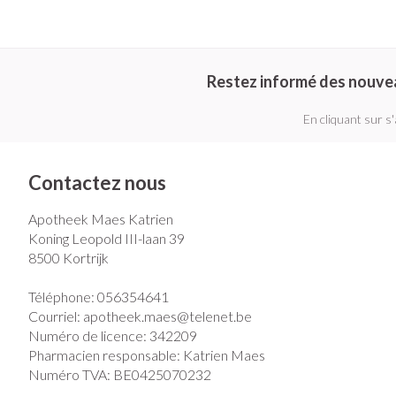
Restez informé des nouve
En cliquant sur s
Contactez nous
Apotheek Maes Katrien
Koning Leopold III-laan 39
8500
Kortrijk
Téléphone:
056354641
Courriel:
apotheek.maes@
telenet.be
Numéro de licence:
342209
Pharmacien responsable:
Katrien Maes
Numéro TVA:
BE0425070232