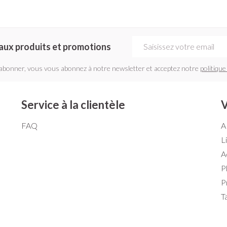
Adresse mail
aux produits et promotions
'abonner, vous vous abonnez à notre newsletter et acceptez notre
politique
Service à la clientèle
V
FAQ
A
L
A
P
P
T