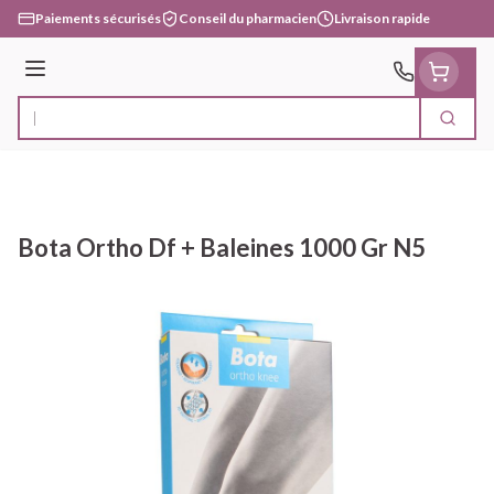
Aller au contenu
Paiements sécurisés
Conseil du pharmacien
Livraison rapide
Menu
Cherc
Rechercher
Bota Ortho Df + Baleines 1000 Gr N5