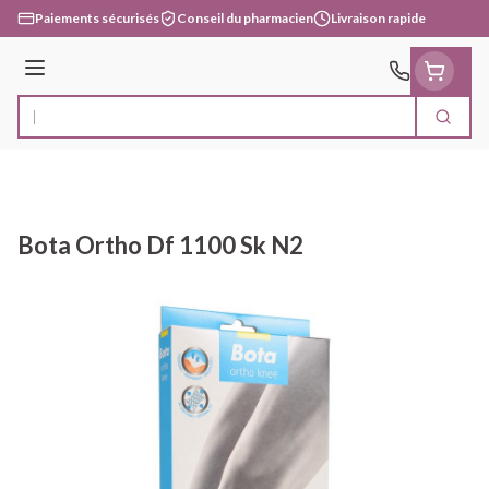
Aller au contenu
Paiements sécurisés
Conseil du pharmacien
Livraison rapide
Menu
Cherc
Rechercher
Bota Ortho Df 1100 Sk N2