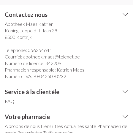
Contactez nous
Apotheek Maes Katrien
Koning Leopold III-laan 39
8500
Kortrijk
Téléphone:
056354641
Courriel:
apotheek.maes@
telenet.be
Numéro de licence:
342209
Pharmacien responsable:
Katrien Maes
Numéro TVA:
BE0425070232
Service à la clientèle
FAQ
Votre pharmacie
A propos de nous
Liens utiles
Actualités santé
Pharmacien de
garde
Prescription
Tarifs des soins