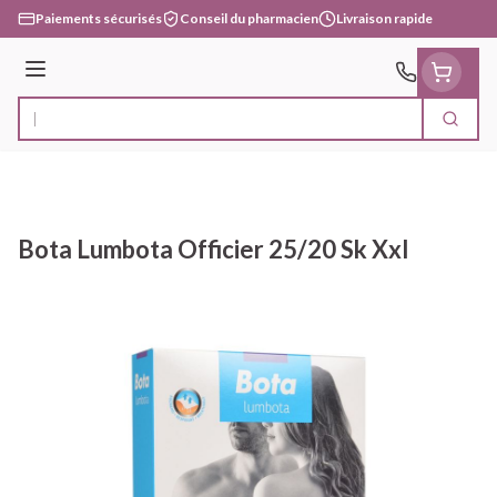
Aller au contenu
Paiements sécurisés
Conseil du pharmacien
Livraison rapide
Menu
Cherc
Rechercher
Bota Lumbota Officier 25/20 Sk Xxl