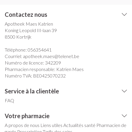
Contactez nous
Apotheek Maes Katrien
Koning Leopold III-laan 39
8500
Kortrijk
Téléphone:
056354641
Courriel:
apotheek.maes@
telenet.be
Numéro de licence:
342209
Pharmacien responsable:
Katrien Maes
Numéro TVA:
BE0425070232
Service à la clientèle
FAQ
Votre pharmacie
A propos de nous
Liens utiles
Actualités santé
Pharmacien de
garde
Prescription
Tarifs des soins