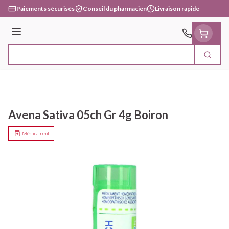
Aller au contenu
Paiements sécurisés
Conseil du pharmacien
Livraison rapide
Menu
Cherc
Rechercher
Avena Sativa 05ch Gr 4g Boiron
Médicament