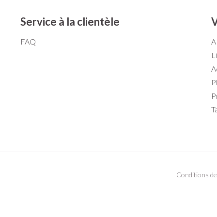
Service à la clientèle
V
FAQ
A
L
A
P
P
T
Conditions de