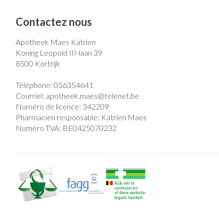
Contactez nous
Apotheek Maes Katrien
Koning Leopold III-laan 39
8500
Kortrijk
Téléphone:
056354641
Courriel:
apotheek.maes@
telenet.be
Numéro de licence:
342209
Pharmacien responsable:
Katrien Maes
Numéro TVA:
BE0425070232