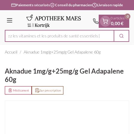
Diapositive 1 de 1
Aller au contenu
Paiements sécurisés
Conseil du pharmacien
Livraison rapide
0
0 articles
Menu
0,00 €
uvrez les vitamines et les produits de santé essentiels
Cherc
Rechercher
Accueil
/
Aknadue 1mg/g+25mg/g Gel Adapalene 60g
Aknadue 1mg/g+25mg/g Gel Adapalene
60g
Médicament
Sur prescription