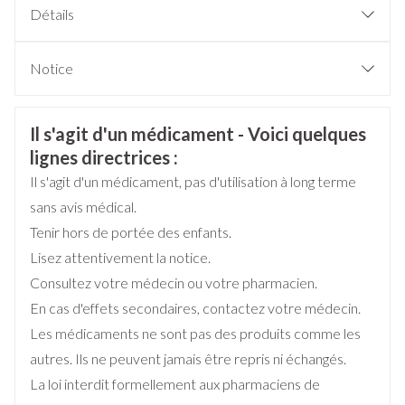
Détails
CNK
4796645
Notice
Français
Cophana, SRL Laboratoires
Allemand
Néerlandais
Fabricants
Medgen
Informations sur la sécurité
Il s'agit d'un médicament - Voici quelques
lignes directrices :
Marques
Cophana
Il s'agit d'un médicament, pas d'utilisation à long terme
sans avis médical.
Largeur
44 mm
Tenir hors de portée des enfants.
Lisez attentivement la notice.
Longueur
135 mm
Consultez votre médecin ou votre pharmacien.
En cas d'effets secondaires, contactez votre médecin.
Profondeur
43 mm
Les médicaments ne sont pas des produits comme les
autres. Ils ne peuvent jamais être repris ni échangés.
Quantité Du
60
La loi interdit formellement aux pharmaciens de
Paquet