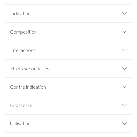
Indication
Composition
Interactions
Effets secondaires
Contre indication
Si vous êtes allergique à l'adapalène ou au peroxyde de
Grossesse
benzoyle ou à l'un des autres composants contenus dans
ce médicament mentionnés dans la rubrique 6.
Si vous êtes enceinte.
Utilisation
Si vous planifiez une grossesse.