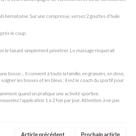
n anti-hématome. Sur une compresse, versez 2 gouttes d’huile
ins
Tests de diagnostic
stress
Puces et tiques
Alcootest
Gorge et bouche
après le coup.
Oreilles
érapie -
Tensiomètre
Bouche, gueule ou bec
Comprimés à sucer
en le faisant simplement pénétrer. Le massage risquerait
ire
Bouchons d'oreilles
Test de cholestérol
ttes
Spray - solution
nsements
Nettoyage des oreilles
Cardiofréquencemètre
médicaux
Gouttes auriculaires
Afficher plus
 bosse… Il convient à toute la famille, en granules, en dose,
igner les bosses et les bleus ; il est le coach du sportif pour
otamment quand on pratique une activité sportive.
velez l’application 1 à 2 fois par jour. Attention, à ne pas
Matériel paramédical
e
Respiration et oxygène
coagulant du
Hémorroïdes
solaire
Hygiène
ie
Salle de bains
Article précédent
Prochain article