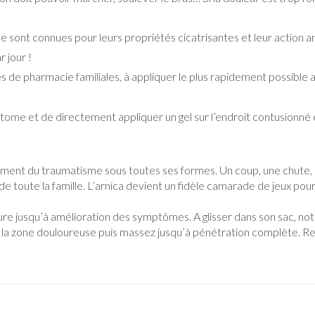
ux
Afficher plus
égorie Vitalité 50+
enne sont connues pour leurs propriétés cicatrisantes et leur actio
e
Soins des plaies
Premiers so
es
ots
Homéopathie
Muscles et articulations
Humeur et 
tégorie Naturopathie
r jour !
Feutre
Podologie
Yeux
Nez
s de pharmacie familiales, à appliquer le plus rapidement possible 
Nez
Yeux
Gants
Cold - Hot th
Oreilles
Yeux
égorie Soins à domicile et premiers soins
Anti-infectieux
Tablettes
chaud/froid
atome et de directement appliquer un gel sur l’endroit contusionné 
Spray
Lavage ocula
Cicatrisants
Antiallergiques et anti-
Sprays - gou
Boîtes à pa
électriques
inflammatoires
Collyre
tégorie Animaux et insectes
Brûlures
u plumage
Accessoires
e - antiviraux
Dispositifs 
rdentaires -
Décongestionnnants
Crème - gel
Afficher plus
nt du traumatisme sous toutes ses formes. Un coup, une chute, une
atégorie Médicaments
Afficher plus
toute la famille. L’arnica devient un fidèle camarade de jeux pour so
Glaucome
Yeux secs
ires
Afficher plus
eure jusqu’à amélioration des symptômes. A glisser dans son sac, n
 la zone douloureuse puis massez jusqu’à pénétration complète. Renou
e et
Diabète
Stomie
Glucomètre
Poche stomi
s
Coeur et système
Diluant et 
l
vasculaire
sang
s
Ongles
Protection 
Bandelettes de test et
Plaque stom
osol
aiguilles