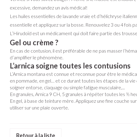
Vitalité 50+
Soins des cheve
Afficher plus
Afficher le sous-menu pour la cat
excessive, demandez un avis médical!
Afficher plus
Les huiles essentielles de lavande vraie et d’hélichryse itali
Naturopathie
Soins à domicil
Huiles végétal
Griffes et sab
Afficher le sous-menu pour la ca
essentielle et appliquez sur la bosse. Renouvelez 3 ou 4 fois pa
Piles
Peau
L’Hirudoïd est un médicament qui doit faire partie des trousse
Soins à domicile et
Bouche
premiers soins
Gel ou crème ?
Accessoires
Digestion
Afficher le sous-menu pour la cat
Désinfecter
En cas de contusion, il est préférable de ne pas masser l’hém
Bouche sèche
Matériel stérile
Mycoses
Animaux et insectes
d’amplifier le phénomène.
Brosses à dents 
Afficher le sous-menu pour la ca
L’arnica soigne toutes les contusions
Pelage, peau o
Boutons de fièvr
Accessoires inte
Médicaments
L’Arnica montana est connue et reconnue pour être le médicame
Anti-prurigneux
fil dentaire
Afficher le sous-menu pour la c
en pommade, en gel… et ce durant toutes les étapes de la vie de 
soigner entorse, claquage ou simple fatigue musculaire,...
Prothèses denta
En granules, Arnica 9 CH, 5 granules à répéter toutes les ½ h
Afficher plus
En gel, à base de teinture mère. Appliquez une fine couche sur
Aérosolthérapi
utiliser sur une plaie ouverte.
oxygène
Jambes lourde
appareils aéroso
Pieds et jambe
Tablettes
Retour à la liste
Accessoires aér