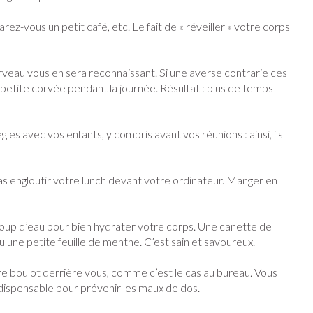
z-vous un petit café, etc. Le fait de « réveiller » votre corps
ins
Tests de diagnostic
stress
Puces et tiques
 cerveau vous en sera reconnaissant. Si une averse contrarie ces
Alcootest
Gorge et bouche
petite corvée pendant la journée. Résultat : plus de temps
Oreilles
érapie -
Tensiomètre
Bouche, gueule ou bec
Comprimés à sucer
ire
Bouchons d'oreilles
Test de cholestérol
ttes
Spray - solution
ègles avec vos enfants, y compris avant vos réunions : ainsi, ils
nsements
Nettoyage des oreilles
Cardiofréquencemètre
médicaux
Gouttes auriculaires
Afficher plus
as engloutir votre lunch devant votre ordinateur. Manger en
eaucoup d’eau pour bien hydrater votre corps. Une canette de
u une petite feuille de menthe. C’est sain et savoureux.
Matériel paramédical
e
Respiration et oxygène
coagulant du
Hémorroïdes
tre boulot derrière vous, comme c’est le cas au bureau. Vous
solaire
Hygiène
ndispensable pour prévenir les maux de dos.
ie
Salle de bains