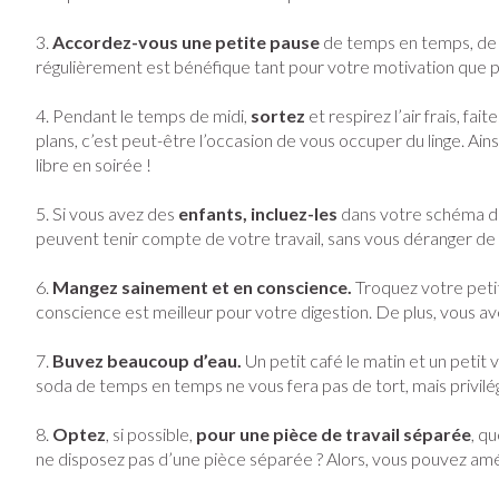
Vitalité 50+
Soins des cheve
Afficher plus
Afficher le sous-menu pour la cat
3.
Accordez-vous une petite pause
de temps en temps, de pr
Afficher plus
Naturopathie
régulièrement est bénéfique tant pour votre motivation que p
Soins à domicil
Huiles végétal
Griffes et sab
Afficher le sous-menu pour la ca
4. Pendant le temps de midi,
sortez
et respirez l’air frais, f
Piles
Peau
Soins à domicile et
plans, c’est peut-être l’occasion de vous occuper du linge. 
Bouche
premiers soins
Accessoires
Digestion
Afficher le sous-menu pour la cat
Désinfecter
libre en soirée !
Bouche sèche
Matériel stérile
Mycoses
Animaux et insectes
5. Si vous avez des
enfants, incluez-les
dans votre schéma de tr
Brosses à dents 
Afficher le sous-menu pour la ca
Pelage, peau o
peuvent tenir compte de votre travail, sans vous déranger 
Boutons de fièvr
Accessoires inte
Médicaments
Anti-prurigneux
6.
Mangez sainement et en conscience.
Troquez votre peti
fil dentaire
Afficher le sous-menu pour la c
conscience est meilleur pour votre digestion. De plus, vous 
Prothèses denta
7.
Buvez beaucoup d’eau.
Un petit café le matin et un petit
Afficher plus
soda de temps en temps ne vous fera pas de tort, mais privilégi
Aérosolthérapi
oxygène
Jambes lourde
8.
Optez
, si possible,
pour une pièce de travail séparée
, q
appareils aéroso
Pieds et jambe
ne disposez pas d’une pièce séparée ? Alors, vous pouvez amé
Tablettes
Accessoires aér