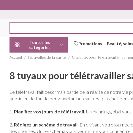
Aller au contenu
Rechercher
Toutes les
Promotions
Beauté, soins
catégories
Accueil
/
Nouvelles de la santé
/
8 tuyaux pour télétravailler saine
Promotions
8 tuyaux pour télétravailler
Beauté, soins et
Soins du cuir c
Minceur
Grossesse
Mémoire
Aromathérapi
Lentilles et lun
Insectes
Système gastr
hygiène
des cheveux
intestinal
Afficher le sous-menu pour la ca
Substituts de re
Lingerie de mate
Diffuseur
Produits pour len
Soins des piqûre
Le télétravail fait désormais partie de la réalité de notre vi
Peignes - démêl
Antiacides
Régime, alimentation &
Sexualité
Réducteur d'app
Allaitement
Huiles essentiel
Lunettes
Anti Insectes
quotidien de tout le personnel au bureau n’est plus indispensa
vitamines
Irritation du cuir
Foie, vésicule bil
Afficher le sous-menu pour la ca
Ventre plat
Soins du corps
Complexe - com
Pince tiques
cheveux abîmés
pancréas
1.
Planifiez vos jours de télétravail.
Un planning global vous
Brûleurs de grai
Vitamines et c
Jambes lourde
Grossesse et enfants
Produits coiffant
Nausées vomis
nutritionnels
Afficher le sous-menu pour la ca
2.
Rédigez un schéma de travail.
En divisant votre journée 
spray
Afficher plus
Laxatifs
des priorités. Un tel schéma vous permet de vous concentrer su
Oligo-élément
Chiens
Afficher plus