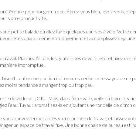
ux
Afficher plus
égorie Vitalité 50+
éférence pour bouger un peu. Étirez-vous bien, levez-vous, prépare
our votre productivité.
e
Soins des plaies
Premiers so
es
ots
Homéopathie
Muscles et articulations
Humeur et 
tégorie Naturopathie
aites une petite balade ou allez faire quelques courses à vélo. Votre
Feutre
Podologie
Yeux
Nez
Ainsi, vous êtes quand même en mouvement et accomplissez déjà une 
Nez
Yeux
Gants
Cold - Hot th
Oreilles
Yeux
égorie Soins à domicile et premiers soins
Anti-infectieux
Tablettes
chaud/froid
Spray
Lavage ocula
Cicatrisants
Antiallergiques et anti-
Sprays - gou
avail. Planifiez l’école, les goûters, les devoirs, etc. et fixez des r
Boîtes à pa
électriques
inflammatoires
Collyre
tégorie Animaux et insectes
Brûlures
u plumage
Accessoires
de manière impromptue.
e - antiviraux
Dispositifs 
rdentaires -
Décongestionnnants
Crème - gel
Afficher plus
t biscuit contre une portion de tomates cerises et essayez de ne p
atégorie Médicaments
Afficher plus
Glaucome
Yeux secs
avez moins tendance à manger trop ou trop peu.
ires
Afficher plus
 verre de vin le soir, OK… Mais, dans l’intervalle, veillez à boire b
ez l’eau. Tuyau : aromatisez-la en ajoutant une rondelle de citron o
e et
Diabète
Stomie
Glucomètre
Poche stomi
s
Coeur et système
Diluant et 
ue vous pouvez fermer après votre journée de travail, et laissez vo
l
vasculaire
sang
s
Ongles
Protection 
nager un espace de travail fixe. Une bonne chaise de bureau est i
Bandelettes de test et
Plaque stom
osol
aiguilles