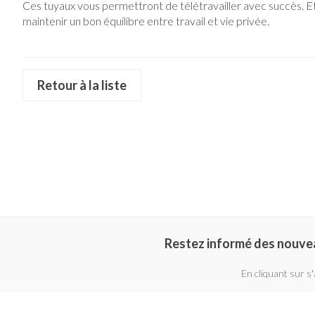
Pieds secs, callo
Ces tuyaux vous permettront de télétravailler avec succès. Et 
Crème, gel et sp
crevasses
Oxygène
maintenir un bon équilibre entre travail et vie privée.
Ampoules
Callosités
Système respir
Retour à la liste
Cors
Afficher plus
Muscles et arti
Aiguilles et se
Seringues
Spécifiquement
Infections
hommes
Solution injectab
Soins du corps
Aiguilles
Déodorants
Restez informé des nouve
Aiguilles stylo
Poux
Soins du visage
Afficher plus
En cliquant sur s
Diagnostiques