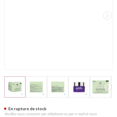
View larger image
View larger image
View larger image
View larger image
View larg
Clinique Smart Clinical Rep.li
En rupture de stock
Veuillez nous contacter par téléphone ou par e-mail et nous