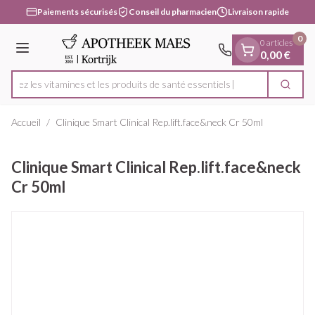
Diapositive 1 de 1
Aller au contenu
Paiements sécurisés
Conseil du pharmacien
Livraison rapide
0
0 articles
Menu
0,00 €
uvrez les vitamines et les produits de santé essentiels
Cherc
Rechercher
Accueil
/
Clinique Smart Clinical Rep.lift.face&neck Cr 50ml
Clinique Smart Clinical Rep.lift.face&neck
Cr 50ml