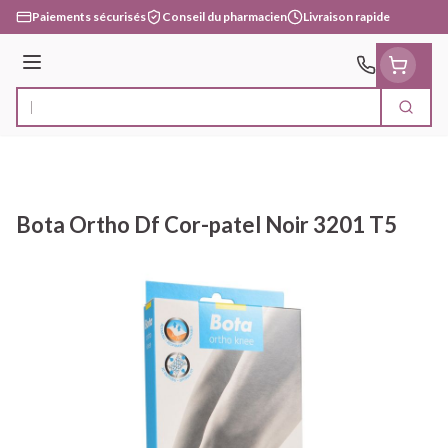
Aller au contenu
Paiements sécurisés
Conseil du pharmacien
Livraison rapide
Menu
Cherc
Rechercher
Bota Ortho Df Cor-patel Noir 3201 T5