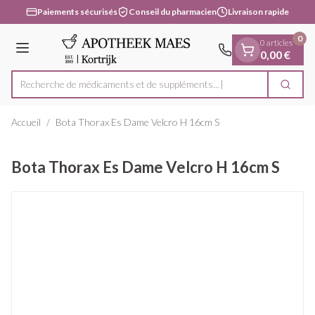
Diapositive 1 de 1
Aller au contenu
Paiements sécurisés
Conseil du pharmacien
Livraison rapide
0
0 articles
Menu
0,00 €
Recherche de médicaments et de suppléments...
Cherc
Rechercher
Accueil
/
Bota Thorax Es Dame Velcro H 16cm S
Bota Thorax Es Dame Velcro H 16cm S