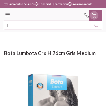
Aller au contenu
Paiements sécurisés
Conseil du pharmacien
Livraison rapide
Menu
Cherc
Rechercher
Bota Lumbota Crx H 26cm Gris Medium