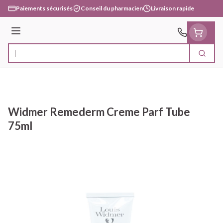
Aller au contenu
Paiements sécurisés
Conseil du pharmacien
Livraison rapide
Menu
Cherc
Rechercher
Widmer Remederm Creme Parf Tube
75ml