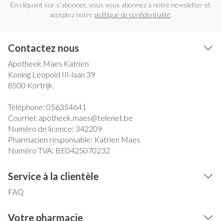
En cliquant sur s'abonner, vous vous abonnez à notre newsletter et
acceptez notre
politique de confidentialité
.
Contactez nous
Apotheek Maes Katrien
Koning Leopold III-laan 39
8500
Kortrijk
Téléphone:
056354641
Courriel:
apotheek.maes@
telenet.be
Numéro de licence:
342209
Pharmacien responsable:
Katrien Maes
Numéro TVA:
BE0425070232
Service à la clientèle
FAQ
Votre pharmacie