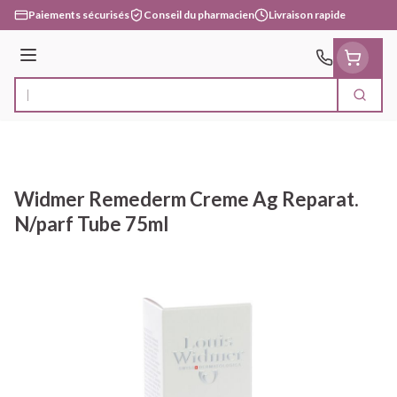
Aller au contenu
Paiements sécurisés
Conseil du pharmacien
Livraison rapide
Menu
Cherc
Rechercher
Widmer Remederm Creme Ag Reparat.
N/parf Tube 75ml