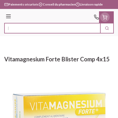
Aller au contenu
Paiements sécurisés
Conseil du pharmacien
Livraison rapide
Menu
Cherc
Rechercher
Vitamagnesium Forte Blister Comp 4x15