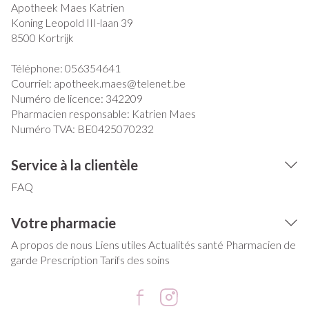
Apotheek Maes Katrien
Koning Leopold III-laan 39
8500
Kortrijk
Téléphone:
056354641
Courriel:
apotheek.maes@
telenet.be
Numéro de licence:
342209
Pharmacien responsable:
Katrien Maes
Numéro TVA:
BE0425070232
Service à la clientèle
FAQ
Votre pharmacie
A propos de nous
Liens utiles
Actualités santé
Pharmacien de
garde
Prescription
Tarifs des soins