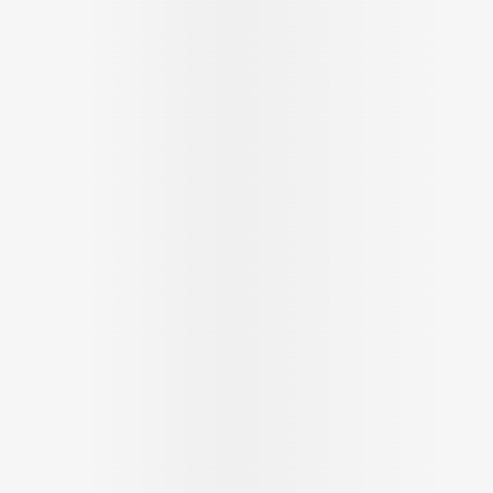
cessoires
Masques chirurgique
e
Compléments
Répulsifs a
nutritionnels
ntation
eau irritée
Autobronzants
Rasage