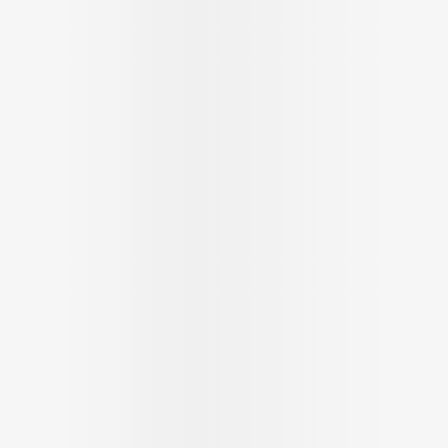
cessoires
Masques chirurgique
e
Compléments
Répulsifs a
nutritionnels
ntation
eau irritée
Autobronzants
Rasage