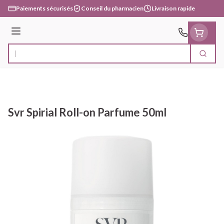
Aller au contenu
Paiements sécurisés
Conseil du pharmacien
Livraison rapide
Menu
Cherc
Rechercher
Svr Spirial Roll-on Parfume 50ml