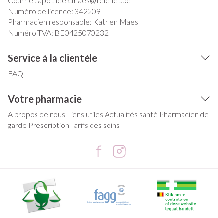
Courriel:
apotheek.maes@
telenet.be
Numéro de licence:
342209
Pharmacien responsable:
Katrien Maes
Numéro TVA:
BE0425070232
Service à la clientèle
FAQ
Votre pharmacie
A propos de nous
Liens utiles
Actualités santé
Pharmacien de
garde
Prescription
Tarifs des soins