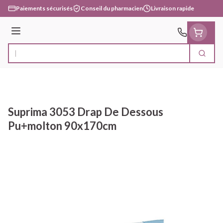
Aller au contenu
Paiements sécurisés
Conseil du pharmacien
Livraison rapide
Menu
Cherc
Rechercher
Suprima 3053 Drap De Dessous
Pu+molton 90x170cm