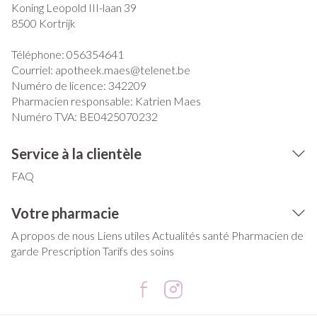
Koning Leopold III-laan 39
8500
Kortrijk
Téléphone:
056354641
Courriel:
apotheek.maes@
telenet.be
Numéro de licence:
342209
Pharmacien responsable:
Katrien Maes
Numéro TVA:
BE0425070232
Service à la clientèle
FAQ
Votre pharmacie
A propos de nous
Liens utiles
Actualités santé
Pharmacien de
garde
Prescription
Tarifs des soins