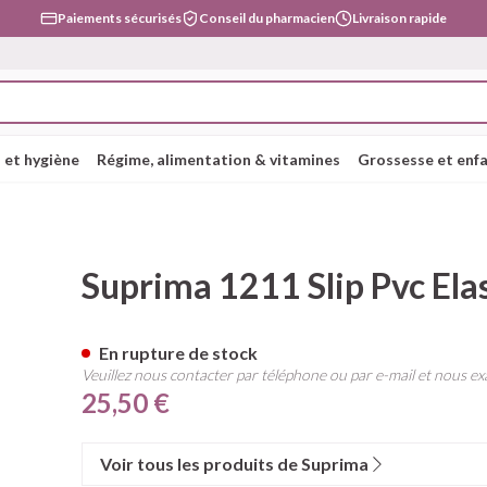
Paiements sécurisés
Conseil du pharmacien
Livraison rapide
 et hygiène
Régime, alimentation & vitamines
Grossesse et enf
hevelu et
e
ettes
o-
Soins du corps
Alimentation
Bébés
Prostate
Fleurs de Bach
Bas, collants et
Alimentation animale
Toux
Lèvres
Vitamines e
Enfants
Ménopause
Huiles essen
Lingerie
Supplémen
Douleur et 
que Large Blanc T58
Suprima 1211 Slip Pvc Ela
chaussettes
complémen
tégorie Beauté, soins et hygiène
alimentaire
pas
rnité
tilles
s d'insectes
Bain et douche
Thé, Tisane, Infusion
Sucettes et accessoires
Chien
Toux sèche
Hydratants
Poux
Soutiens-gor
bébés - enfa
er les cheveux
Bas
Ronflements
Muscles et 
étit
les
Déodorants
Aliments pour bébés
Langes/couches
Chat
Toux grasse
Boutons de f
Dents
Lingerie de 
En rupture de stock
Vitamine A
 chevelu -
iaire et
Collants
Veuillez nous contacter par téléphone ou par e-mail et nous ex
tégorie Régime, alimentation & vitamines
binaisons
Problèmes cutanés, peau
Alimentation de sport
Dents
Autres animaux
Mix toux sèche - toux grasse
Soins et hyg
Anti-oxydant
25,50 €
Chaussettes
irritée
sses
ompléments
Alimentation spécifique
Alimentation - lait
Massage - inhalations
Vitamines e
s
Piluliers
Piles
Acides amin
s - gel &
sement
Épilation
nutritionnels
tégorie Grossesse et enfants
Afficher plus
Afficher plus
Voir tous les produits de Suprima
Calcium
s
Tisanes
Chat
Luminothér
Pigeons et 
Afficher plus
Afficher plus