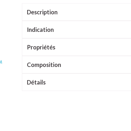
ux
Afficher plus
égorie Vitalité 50+
Description
e
Soins des plaies
Premiers so
es
ots
Homéopathie
Muscles et articulations
Humeur et 
tégorie Naturopathie
Indication
Feutre
Podologie
Yeux
Nez
Nez
Yeux
Gants
Cold - Hot th
Oreilles
Yeux
égorie Soins à domicile et premiers soins
Anti-infectieux
Tablettes
Propriétés
chaud/froid
Spray
Lavage ocula
Cicatrisants
Antiallergiques et anti-
Sprays - gou
Boîtes à pa
électriques
inflammatoires
Collyre
tégorie Animaux et insectes
Brûlures
u plumage
Accessoires
e - antiviraux
Composition
Dispositifs 
rdentaires -
Décongestionnnants
Crème - gel
Afficher plus
atégorie Médicaments
Afficher plus
Glaucome
Yeux secs
Détails
ires
Afficher plus
e et
Diabète
Stomie
Glucomètre
Poche stomi
s
Coeur et système
Diluant et 
l
vasculaire
sang
s
Ongles
Protection 
Bandelettes de test et
Plaque stom
osol
aiguilles