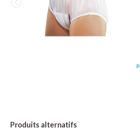
Vitalité 50+
Soins des cheve
Afficher plus
Afficher le sous-menu pour la cat
Afficher plus
Naturopathie
Soins à domicil
Huiles végétal
Griffes et sab
Afficher le sous-menu pour la ca
Piles
Peau
Soins à domicile et
Bouche
premiers soins
Accessoires
Digestion
Afficher le sous-menu pour la cat
Désinfecter
Bouche sèche
Matériel stérile
Mycoses
Animaux et insectes
Brosses à dents 
Afficher le sous-menu pour la ca
Pelage, peau o
Boutons de fièvr
Accessoires inte
Médicaments
Anti-prurigneux
fil dentaire
Afficher le sous-menu pour la c
Prothèses denta
Afficher plus
Aérosolthérapi
oxygène
Jambes lourde
Produits alternatifs
appareils aéroso
Pieds et jambe
Tablettes
Accessoires aér