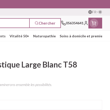
FR
Passer
Langues
Chercher
056354641
Menu client
ants
Vitalité 50+
Naturopathie
Soins à domicile et premiers so
t
tielles
ts
fièvre
Mains
Nutrithérapie et bien-
Vue
Gemmothérapie
Incontinence
Chevaux
Minéraux, vitamines et
stique Large Blanc T58
ts
être
toniques
s
ge
nts
Soins des mains
Alèses
Yeux
Minéraux
articulations
Bas de contention
ièvre
maternité
Hygiène des mains
Culottes d'incontinence
Nez
Vitamines
aminerons ensemble les possibilités.
iene
Manucure & pédicure
Protections
s - détox
Gorge
t compléments
Slips absorbants anatomiques
és
Os, muscles et articulations
Afficher plus
apie
oiseaux
Phytothérapie
Soins des plaies
Afficher plus