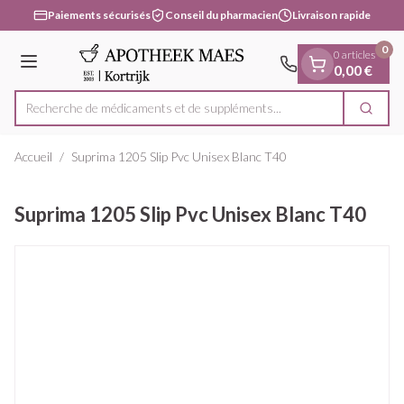
Diapositive 1 de 1
Aller au contenu
Paiements sécurisés
Conseil du pharmacien
Livraison rapide
0
0 articles
Menu
0,00 €
Recherche de médicaments et de suppléments...
Cherc
Rechercher
Accueil
/
Suprima 1205 Slip Pvc Unisex Blanc T40
Suprima 1205 Slip Pvc Unisex Blanc T40