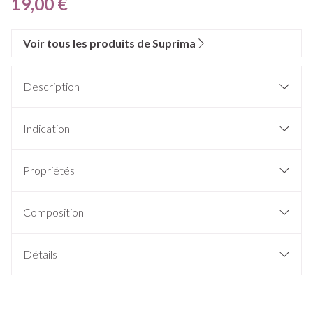
19,00 €
Voir tous les produits de Suprima
Description
Indication
Propriétés
Avec élastique étroit à la taille et aux jambes
Coutures latérales soudées
Composition
Fermeture:
Coloris:
Détails
Emballage
CNK
0245100