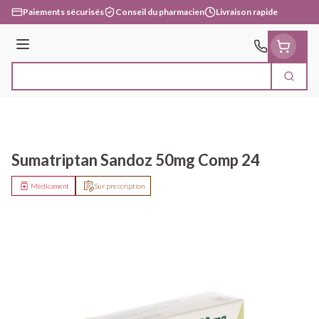
Aller au contenu
Paiements sécurisés
Conseil du pharmacien
Livraison rapide
Menu
Cherc
Rechercher
Sumatriptan Sandoz 50mg Comp 24
Médicament
Sur prescription