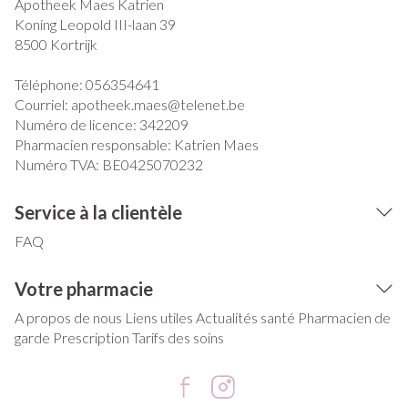
Apotheek Maes Katrien
Koning Leopold III-laan 39
8500
Kortrijk
Téléphone:
056354641
Courriel:
apotheek.maes@
telenet.be
Numéro de licence:
342209
Pharmacien responsable:
Katrien Maes
Numéro TVA:
BE0425070232
Service à la clientèle
FAQ
Votre pharmacie
A propos de nous
Liens utiles
Actualités santé
Pharmacien de
garde
Prescription
Tarifs des soins