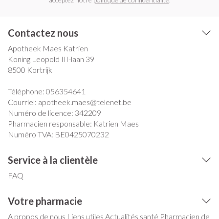
Contactez nous
Apotheek Maes Katrien
Koning Leopold III-laan 39
8500
Kortrijk
Téléphone:
056354641
Courriel:
apotheek.maes@
telenet.be
Numéro de licence:
342209
Pharmacien responsable:
Katrien Maes
Numéro TVA:
BE0425070232
Service à la clientèle
FAQ
Votre pharmacie
A propos de nous
Liens utiles
Actualités santé
Pharmacien de