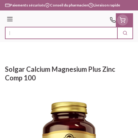
Aller au contenu
Paiements sécurisés
Conseil du pharmacien
Livraison rapide
Menu
Cherc
Rechercher
Solgar Calcium Magnesium Plus Zinc
Comp 100