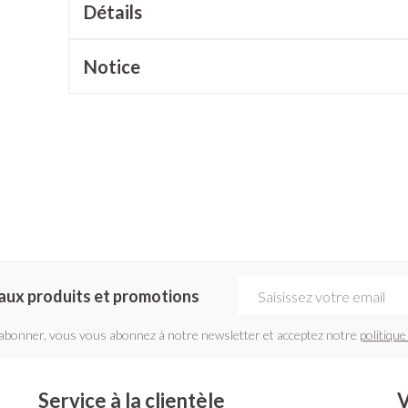
Détails
cessoires
Masques chirurgique
Notice
e
Compléments
Répulsifs a
nutritionnels
ntation
eau irritée
Adresse mail
aux produits et promotions
Autobronzants
Rasage
'abonner, vous vous abonnez à notre newsletter et acceptez notre
politique
Service à la clientèle
V