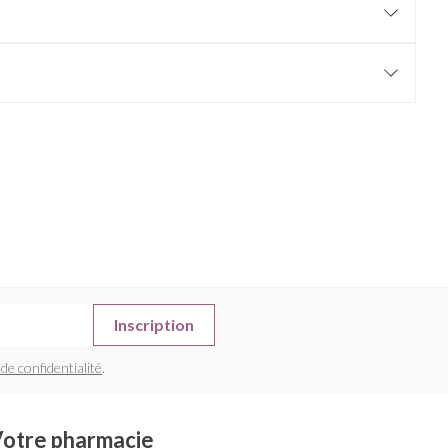
Afficher plus
nti-insectes
Senteur
Inscription
CBD
 de confidentialité
.
otre pharmacie