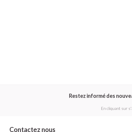
Piluliers et ac
Cheveux
Soins du visag
Taches de pigme
Peau sensible - p
Peau mixte
Peau terne
Afficher plus
Restez informé des nouve
Ronflement
En cliquant sur s
Contactez nous