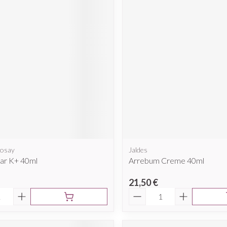
Posay
Jaldes
lar K+ 40ml
Arrebum Creme 40ml
21,50 €
é
Quantité