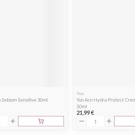
Yun
 Sebium Sensitive 30ml
Yun Acn Hydra Protect Cre
50ml
21,99 €
é
Quantité