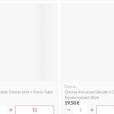
Ducray
aclear Creme Mat + Pores Tube
Ducray Keracnyl Glycolic+
Desincrustant 30ml
19,50 €
é
Quantité