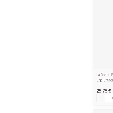
La Roche 
Lrp Effac
25,75 €
Quantit