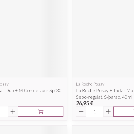
cessoires
Masques chirurgique
e
Compléments
Répulsifs a
nutritionnels
ntation
eau irritée
Posay
La Roche Posay
clar Duo + M Creme Jour Spf30
La Roche Posay Effaclar Ma
Sebo-regulat. S/parab. 40ml
26,95 €
é
Quantité
Autobronzants
Rasage