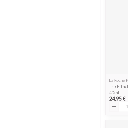
Piluliers et ac
Cheveux
Soins du visag
Taches de pigme
Peau sensible - p
Peau mixte
Peau terne
Afficher plus
La Roche 
Lrp Effa
40ml
24,95 €
Quantit
Ronflement