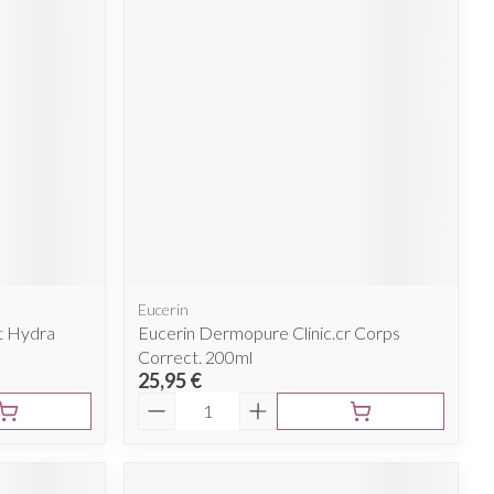
Afficher plus
nti-insectes
Senteur
Eucerin
t Hydra
Eucerin Dermopure Clinic.cr Corps
Correct. 200ml
25,95 €
Quantité
CBD