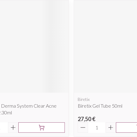
Biretix
ld Derma System Clear Acne
Biretix Gel Tube 50ml
r.30ml
27,50 €
é
Quantité