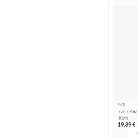
SVR
Svr Sebi
40ml
19,89 €
Quantit