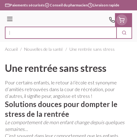
Aller au contenu
Paiements sécurisés
Conseil du pharmacien
Livraison rapide
Menu
Cherc
Rechercher
Accueil
/
Nouvelles de la santé
/
Une rentrée sans stress
Une rentrée sans stress
Pour certains enfants, le retour à l’école est synonyme
d’amitiés retrouvées dans la cour de récréation, pour
d’autres, il signifie peur, angoisse et stress !
Solutions douces pour dompter le
stress de la rentrée
Le comportement de mon enfant change depuis quelques
semaines…
C’est souvent dans leur comportement que les enfants