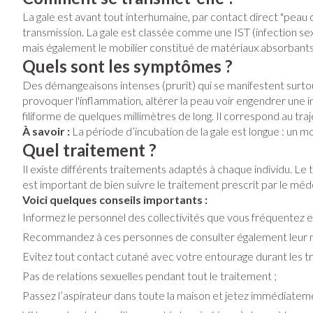
Vitalité 50+
Soins des cheve
Afficher plus
Afficher le sous-menu pour la cat
La gale est avant tout interhumaine, par contact direct "peau c
Afficher plus
transmission. La gale est classée comme une IST (infection sexu
Naturopathie
Soins à domicil
Huiles végétal
Griffes et sab
mais également le mobilier constitué de matériaux absorbants 
Afficher le sous-menu pour la ca
Quels sont les symptômes ?
Piles
Peau
Soins à domicile et
Des démangeaisons intenses (prurit) qui se manifestent surtout 
Bouche
premiers soins
Accessoires
Digestion
Afficher le sous-menu pour la cat
provoquer l'inflammation, altérer la peau voir engendrer une inf
Désinfecter
filiforme de quelques millimètres de long. Il correspond au traj
Bouche sèche
Matériel stérile
Mycoses
Animaux et insectes
À savoir :
La période d’incubation de la gale est longue : un m
Brosses à dents 
Afficher le sous-menu pour la ca
Quel traitement ?
Pelage, peau o
Boutons de fièvr
Accessoires inte
Médicaments
Il existe différents traitements adaptés à chaque individu. Le t
Anti-prurigneux
fil dentaire
Afficher le sous-menu pour la c
est important de bien suivre le traitement prescrit par le méd
Voici quelques conseils importants :
Prothèses denta
Informez le personnel des collectivités que vous fréquentez e
Afficher plus
Recommandez à ces personnes de consulter également leur
Aérosolthérapi
Evitez tout contact cutané avec votre entourage durant les tr
oxygène
Jambes lourde
Pas de relations sexuelles pendant tout le traitement ;
appareils aéroso
Pieds et jambe
Passez l’aspirateur dans toute la maison et jetez immédiatement
Tablettes
Accessoires aér