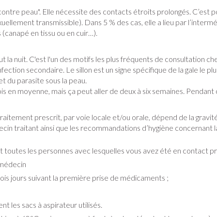
ux
Afficher plus
égorie Vitalité 50+
ontre peau". Elle nécessite des contacts étroits prolongés. C’est p
ellement transmissible). Dans 5 % des cas, elle a lieu par l’interméd
e
Soins des plaies
Premiers so
es
ots
Homéopathie
Muscles et articulations
Humeur et 
(canapé en tissu ou en cuir…).
tégorie Naturopathie
Feutre
Podologie
Yeux
Nez
la nuit. C'est l'un des motifs les plus fréquents de consultation c
Nez
Yeux
Gants
Cold - Hot th
Oreilles
Yeux
égorie Soins à domicile et premiers soins
ection secondaire. Le sillon est un signe spécifique de la gale le pl
Anti-infectieux
Tablettes
chaud/froid
et du parasite sous la peau.
Spray
Lavage ocula
Cicatrisants
Antiallergiques et anti-
Sprays - gou
ois en moyenne, mais ça peut aller de deux à six semaines. Pendant c
Boîtes à pa
électriques
inflammatoires
Collyre
tégorie Animaux et insectes
Brûlures
u plumage
Accessoires
e - antiviraux
Dispositifs 
rdentaires -
Décongestionnnants
Crème - gel
Afficher plus
raitement prescrit, par voie locale et/ou orale, dépend de la gravité
atégorie Médicaments
Afficher plus
ecin traitant ainsi que les recommandations d’hygiène concernant la
Glaucome
Yeux secs
ires
Afficher plus
t toutes les personnes avec lesquelles vous avez été en contact pr
 médecin
e et
Diabète
Stomie
ois jours suivant la première prise de médicaments ;
Glucomètre
Poche stomi
s
Coeur et système
Diluant et 
l
vasculaire
sang
s
Ongles
Protection 
Bandelettes de test et
Plaque stom
 les sacs à aspirateur utilisés.
osol
aiguilles