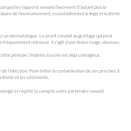
ourquoi les rapports sexuels favorisent d’autant plus la
iaire de l’environnement, essentiellement le linge et la literie
ins
Tests de diagnostic
stress
Puces et tiques
Alcootest
Gorge et bouche
hez un dermatologue. Le prurit conduit au grattage qui peut
Oreilles
érapie -
Tensiomètre
Bouche, gueule ou bec
us fréquemment retrouvé. Il s'agit d'une lésion rouge, sinueuse,
Comprimés à sucer
ire
Bouchons d'oreilles
Test de cholestérol
ttes
Spray - solution
ette période, l’individu touché est déjà contagieux.
nsements
Nettoyage des oreilles
Cardiofréquencemètre
médicaux
Gouttes auriculaires
Afficher plus
 de l’infection. Pour éviter la contamination de ses proches, il
 literie et les vêtements.
olongé et répété (y compris votre partenaire sexuel).
Matériel paramédical
e
Respiration et oxygène
coagulant du
Hémorroïdes
solaire
Hygiène
ie
Salle de bains