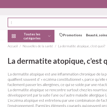
Aller au contenu
Rechercher
Toutes les
Promotions
Beauté, soins
catégories
Accueil
/
Nouvelles de la santé
/
La dermatite atopique, c'est quoi?
Promotions
La dermatite atopique, c'est 
Beauté, soins et
Soins du cuir c
Minceur
Grossesse
Mémoire
Aromathérapi
Lentilles et lun
Insectes
Système gastr
hygiène
des cheveux
intestinal
Afficher le sous-menu pour la ca
Substituts de re
Lingerie de mate
Diffuseur
Produits pour len
Soins des piqûre
La dermatite atopique est une inflammation chronique de la p
Peignes - démêl
Antiacides
Régime, alimentation &
Sexualité
Réducteur d'app
Allaitement
Huiles essentiel
Lunettes
Anti Insectes
qualifient souvent d’ « eczéma constitutionnel », parce qu’ell
vitamines
Irritation du cuir
Foie, vésicule bil
Afficher le sous-menu pour la ca
facilement passer les allergènes, ce qui se solde par une réac
Ventre plat
Soins du corps
Complexe - com
Pince tiques
cheveux abîmés
pancréas
La dermatite atopique se rencontre surtout chez les nourrisson
Brûleurs de grai
Vitamines et c
Jambes lourde
Grossesse et enfants
développeront par la suite l’une ou l’autre maladie allergique (
Produits coiffant
Nausées vomis
nutritionnels
Afficher le sous-menu pour la ca
L’eczéma atopique est entretenu par une combinaison de facte
spray
Afficher plus
Laxatifs
l’environnement. Parmi les éléments courants qui peuvent provoq
Oligo-élément
Chiens
Afficher plus