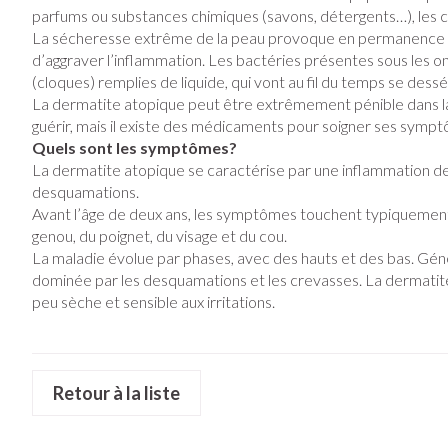
Vitalité 50+
Soins des cheve
parfums ou substances chimiques (savons, détergents…), les cha
Afficher plus
Afficher le sous-menu pour la cat
La sécheresse extrême de la peau provoque en permanence de
Afficher plus
Naturopathie
d’aggraver l’inflammation. Les bactéries présentes sous les ong
Soins à domicil
Huiles végétal
Griffes et sab
Afficher le sous-menu pour la ca
(cloques) remplies de liquide, qui vont au fil du temps se des
La dermatite atopique peut être extrêmement pénible dans la 
Piles
Peau
Soins à domicile et
guérir, mais il existe des médicaments pour soigner ses symp
Bouche
premiers soins
Accessoires
Digestion
Afficher le sous-menu pour la cat
Désinfecter
Quels sont les symptômes?
Bouche sèche
La dermatite atopique se caractérise par une inflammation de
Matériel stérile
Mycoses
Animaux et insectes
desquamations.
Brosses à dents 
Afficher le sous-menu pour la ca
Pelage, peau o
Avant l’âge de deux ans, les symptômes touchent typiquement l
Boutons de fièvr
genou, du poignet, du visage et du cou.
Accessoires inte
Médicaments
Anti-prurigneux
La maladie évolue par phases, avec des hauts et des bas. Gé
fil dentaire
Afficher le sous-menu pour la c
dominée par les desquamations et les crevasses. La dermatite
Prothèses denta
peu sèche et sensible aux irritations.
Afficher plus
Aérosolthérapi
oxygène
Jambes lourde
Retour à la liste
appareils aéroso
Pieds et jambe
Tablettes
Accessoires aér