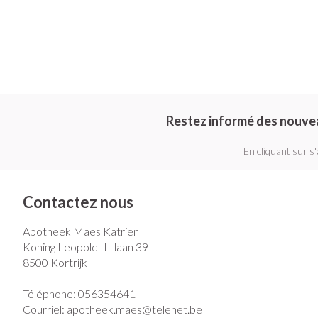
Pieds secs, callo
Crème, gel et sp
crevasses
Oxygène
Ampoules
Callosités
Système respir
Cors
Afficher plus
Restez informé des nouve
Muscles et arti
Aiguilles et se
En cliquant sur s
Seringues
Spécifiquement
Infections
hommes
Solution injectab
Contactez nous
Soins du corps
Aiguilles
Apotheek Maes Katrien
Déodorants
Koning Leopold III-laan 39
Aiguilles stylo
Poux
8500
Kortrijk
Soins du visage
Afficher plus
Téléphone:
056354641
Diagnostiques
Courriel:
apotheek.maes@
telenet.be