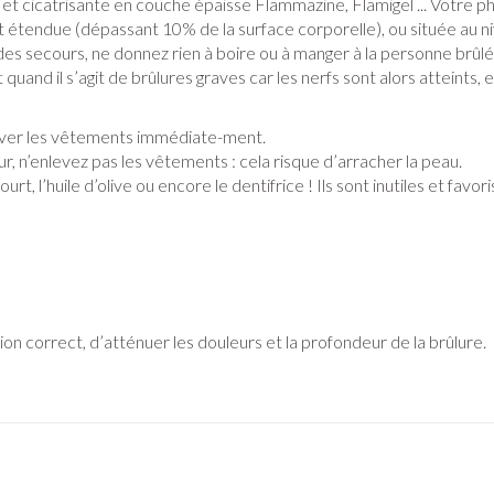
et cicatrisante en couche épaisse Flammazine, Flamigel ... Votre p
ux
Afficher plus
égorie Vitalité 50+
st étendue (dépassant 10% de la surface corporelle), ou située au n
des secours, ne donnez rien à boire ou à manger à la personne brûlé
e
Soins des plaies
Premiers so
es
ots
Homéopathie
Muscles et articulations
Humeur et 
 quand il s’agit de brûlures graves car les nerfs sont alors atteints, 
tégorie Naturopathie
Feutre
Podologie
Yeux
Nez
enlever les vêtements immédiate-ment.
Nez
Yeux
Gants
Cold - Hot th
Oreilles
Yeux
égorie Soins à domicile et premiers soins
ur, n’enlevez pas les vêtements : cela risque d’arracher la peau.
Anti-infectieux
Tablettes
chaud/froid
 l’huile d’olive ou encore le dentifrice ! Ils sont inutiles et favorise
Spray
Lavage ocula
Cicatrisants
Antiallergiques et anti-
Sprays - gou
Boîtes à pa
électriques
inflammatoires
Collyre
tégorie Animaux et insectes
Brûlures
u plumage
Accessoires
e - antiviraux
Dispositifs 
rdentaires -
Décongestionnnants
Crème - gel
Afficher plus
atégorie Médicaments
Afficher plus
Glaucome
Yeux secs
ires
Afficher plus
n correct, d’atténuer les douleurs et la profondeur de la brûlure.
e et
Diabète
Stomie
Glucomètre
Poche stomi
s
Coeur et système
Diluant et 
l
vasculaire
sang
s
Ongles
Protection 
Bandelettes de test et
Plaque stom
osol
aiguilles