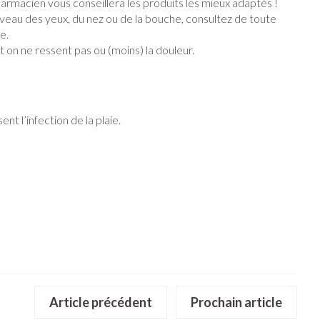
harmacien vous conseillera les produits les mieux adaptés !
iveau des yeux, du nez ou de la bouche, consultez de toute
e.
ins
Tests de diagnostic
stress
Puces et tiques
et on ne ressent pas ou (moins) la douleur.
Alcootest
Gorge et bouche
Oreilles
érapie -
Tensiomètre
Bouche, gueule ou bec
Comprimés à sucer
nt l’infection de la plaie.
ire
Bouchons d'oreilles
Test de cholestérol
ttes
Spray - solution
nsements
Nettoyage des oreilles
Cardiofréquencemètre
médicaux
Gouttes auriculaires
Afficher plus
Matériel paramédical
e
Respiration et oxygène
coagulant du
Hémorroïdes
solaire
Hygiène
ie
Article précédent
Salle de bains
Prochain article