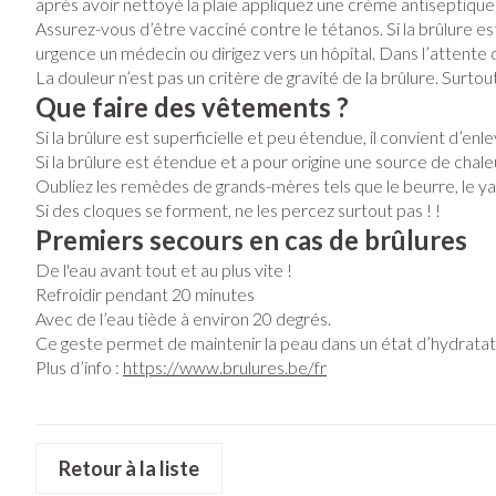
Vitalité 50+
après avoir nettoyé la plaie appliquez une crème antiseptique 
Soins des cheve
Afficher plus
Afficher le sous-menu pour la cat
Assurez-vous d’être vacciné contre le tétanos. Si la brûlure e
Afficher plus
urgence un médecin ou dirigez vers un hôpital. Dans l’attente 
Naturopathie
Soins à domicil
Huiles végétal
Griffes et sab
La douleur n’est pas un critère de gravité de la brûlure. Surtout
Afficher le sous-menu pour la ca
Que faire des vêtements ?
Piles
Peau
Soins à domicile et
Si la brûlure est superficielle et peu étendue, il convient d’
Bouche
premiers soins
Accessoires
Digestion
Afficher le sous-menu pour la cat
Si la brûlure est étendue et a pour origine une source de chale
Désinfecter
Oubliez les remèdes de grands-mères tels que le beurre, le yaourt,
Bouche sèche
Matériel stérile
Mycoses
Animaux et insectes
Si des cloques se forment, ne les percez surtout pas ! !
Brosses à dents 
Afficher le sous-menu pour la ca
Pelage, peau o
Premiers secours en cas de brûlures
Boutons de fièvr
Accessoires inte
Médicaments
De l'eau avant tout et au plus vite !
Anti-prurigneux
fil dentaire
Afficher le sous-menu pour la c
Refroidir pendant 20 minutes
Avec de l’eau tiède à environ 20 degrés.
Prothèses denta
Ce geste permet de maintenir la peau dans un état d’hydratatio
Afficher plus
Plus d’info :
https://www.brulures.be/fr
Aérosolthérapi
oxygène
Jambes lourde
appareils aéroso
Pieds et jambe
Retour à la liste
Tablettes
Accessoires aér