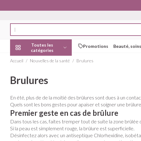
Aller au contenu
Rechercher
Toutes les
Promotions
Beauté, soins
catégories
Accueil
/
Nouvelles de la santé
/
Brulures
Promotions
Brulures
Beauté, soins et
Soins du cuir c
Minceur
Grossesse
Mémoire
Aromathérapi
Lentilles et lun
Insectes
Système gastr
hygiène
des cheveux
intestinal
Afficher le sous-menu pour la ca
Substituts de re
Lingerie de mate
Diffuseur
Produits pour len
Soins des piqûre
En été, plus de de la moitié des brûlures sont dues à un contac
Peignes - démêl
Antiacides
Régime, alimentation &
Sexualité
Réducteur d'app
Allaitement
Huiles essentiel
Lunettes
Anti Insectes
Quels sont les bons gestes pour apaiser et soigner une brûlure
vitamines
Irritation du cuir
Foie, vésicule bil
Afficher le sous-menu pour la ca
Premier geste en cas de brûlure
Ventre plat
Soins du corps
Complexe - com
Pince tiques
cheveux abîmés
pancréas
Dans tous les cas, faites tremper tout de suite la zone brûlée 
Brûleurs de grai
Vitamines et c
Jambes lourde
Grossesse et enfants
Produits coiffant
Nausées vomis
Si la peau est simplement rouge, la brûlure est superficielle.
nutritionnels
Afficher le sous-menu pour la ca
spray
Afficher plus
Désinfectez alors avec un antiseptique Chlorhexidine, isobétadin
Laxatifs
Oligo-élément
Chiens
Afficher plus