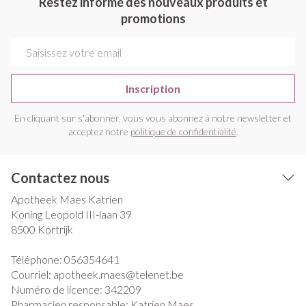
Restez informé des nouveaux produits et
promotions
Adresse mail
Inscription
En cliquant sur s'abonner, vous vous abonnez à notre newsletter et
acceptez notre
politique de confidentialité
.
Contactez nous
Apotheek Maes Katrien
Koning Leopold III-laan 39
8500
Kortrijk
Téléphone:
056354641
Courriel:
apotheek.maes@
telenet.be
Numéro de licence:
342209
Pharmacien responsable:
Katrien Maes