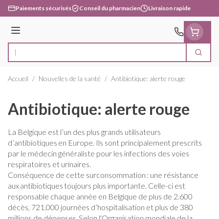
Aller au contenu
Paiements sécurisés
Conseil du pharmacien
Livraison rapide
Menu
Cherc
Rechercher
Accueil
/
Nouvelles de la santé
/
Antibiotique: alerte rouge
Antibiotique: alerte rouge
La Belgique est l’un des plus grands utilisateurs
d’antibiotiques en Europe. Ils sont principalement prescrits
par le médecin généraliste pour les infections des voies
respiratoires et urinaires.
Conséquence de cette surconsommation : une résistance
aux antibiotiques toujours plus importante. Celle-ci est
responsable chaque année en Belgique de plus de 2.600
décès, 721.000 journées d’hospitalisation et plus de 380
millions de dépenses. Selon l'Organisation mondiale de la