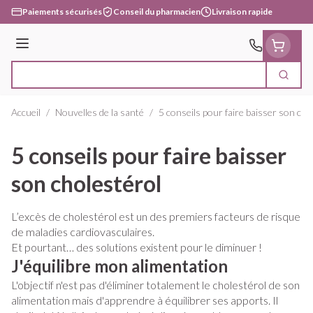
Aller au contenu
Paiements sécurisés
Conseil du pharmacien
Livraison rapide
Menu
Cherc
Rechercher
Accueil
/
Nouvelles de la santé
/
5 conseils pour faire baisser son cho
5 conseils pour faire baisser
son cholestérol
L’excès de cholestérol est un des premiers facteurs de risque
de maladies cardiovasculaires.
Et pourtant… des solutions existent pour le diminuer !
J'équilibre mon alimentation
L'objectif n'est pas d'éliminer totalement le cholestérol de son
alimentation mais d'apprendre à équilibrer ses apports. Il